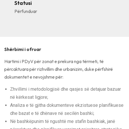
Statusi
Përfunduar
Shërbimi i ofruar
Hartimi i PDyV për zonat e prekura nga tërmeti, të
përcaktuara për rizhvillim dhe urbanizim, duke përfshirë
dokumentet e nevojshme për:
Zhvillimi i metodologjisë dhe qasjes së detajuar bazuar
në kërkesat ligjore;
Analiza e të gjitha dokumenteve ekzistuese planifikuese
dhe bazat e të dhënave në secilën bashki;
Në bashkëpunim të ngushtë me stafin bashkiak, janë