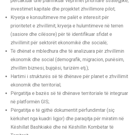
përcaktuar dhe planifikuar veprimet prioritare strategjike,
investimet kapitale dhe projektet zhvillimore pilot;
Kryerja e konsultimeve me palët e interesit për
prioritetet e zhvillimit, kryerja e hulumtimeve në terren
(sasiore dhe cilësore) për të identifikuar sfidat e
zhvillimit për sektorët ekonomikë dhe socialë;
Të dhënat e mbledhura dhe të analizuara për zhvillimin
ekonomik dhe social (demografik, migracion, punësim,
zhvillim biznesi, bujqësi, turizëm etj.);
Hartimi i strukturës së të dhënave për planet e zhvillimit
ekonomik dhe territorial;
Përgatitja e bazës së të dhënave territoriale të integruar
në platformën GIS;
Përgatitja e të gjithë dokumentit përfundimtar (siç
kërkohet nga kuadri ligjor) dhe paraqitja për miratim në
Këshillat Bashkiakë dhe në Këshillin Kombëtar të