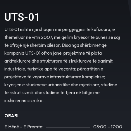
UTS-01
UTS‐01 është një shoqëri me përgjegjësi të kufizuara, e
themeluar në vitin 2007, me qëllim kryesor të punës së saj
të ofrojë një shërbim cilësor. Disa nga shërbimet që
kompania UTS-01 ofron janë: projektime të plota
arkitekturore dhe strukturore të strukturave të banimit,
industriale, turistike apo të veçanta; përgatitjen e
projekteve të veprave infrastrukturore komplekse;
kryerjen e studimeve urbanistike dhe mjedisore, studime
të riskut sizmik dhe studime të tjera në lidhje me
inxhinierinë sizmike.
ORARI
E Hënë – E Premte:
08:00 – 17:00