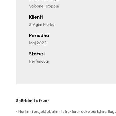
Valbonë, Tropojë
Klienti
Z.Agim Marku
Periudha
Maj 2022
Statusi
Përfunduar
Shërbimi i ofruar
• Hartimi i projekt zbatimit strukturor duke përfshirë: llog