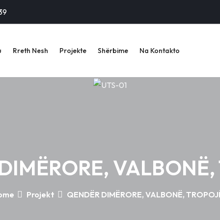
39
u
Rreth Nesh
Projekte
Shërbime
Na Kontakto
DIMËRORE, VALBONË,
ome
Projekt
QENDËR DIMËRORE, VALBONË, TROPOJ