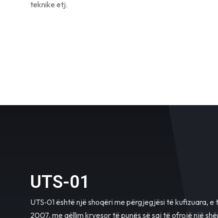
teknike etj.
UTS-01
UTS‐01 është një shoqëri me përgjegjësi të kufizuara, e 
2007, me qëllim kryesor të punës së saj të ofrojë një shë