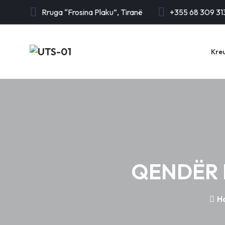
Rruga “Frosina Plaku”, Tiranë
+355 68 309 31
Kre
QENDËR 
H