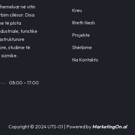
themeluar në vitin
Kreu
rbim cilësor. Disa
Rreth Nesh
e të plota
dustriale, turistike
Projekte
astrukturore
ore, studime të
Shërbime
ë sizmike.
Na Kontakto
08:00 – 17:00
Copyright © 2024 UTS-01 | Powered by
MarketingOn.al