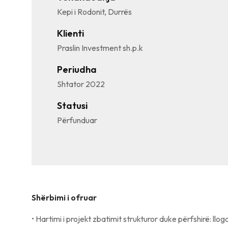
Kepi i Rodonit, Durrës
Klienti
Praslin Investment sh.p.k
Periudha
Shtator 2022
Statusi
Përfunduar
Shërbimi i ofruar
• Hartimi i projekt zbatimit strukturor duke përfshirë: llog