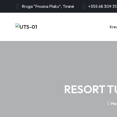
Rruga “Frosina Plaku”, Tiranë
+355 68 309 31
Kre
RESORT TU
Ho