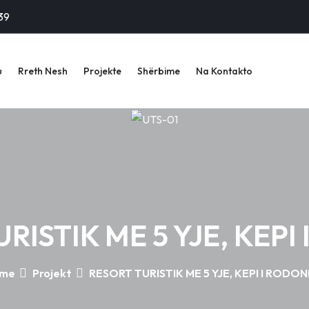
39
u
Rreth Nesh
Projekte
Shërbime
Na Kontakto
RISTIK ME 5 YJE, KEPI
me
Projekt
RESORT TURISTIK ME 5 YJE, KEPI I RODON