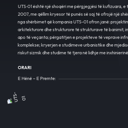
UTS‐01 është një shoqëri me përgjegjësi të kufizuara, e 
2007, me qëllim kryesor të punës së saj të ofrojë një shë
nga shërbimet që kompania UTS-01 ofron janë: projektim
arkitekturore dhe strukturore të strukturave të banimit, in
apo të veçanta; përgatitjen e projekteve të veprave infr
komplekse; kryerjen e studimeve urbanistike dhe mjedis
riskut sizmik dhe studime të tjera në lidhje me inxhinierin
ORARI
E Hënë – E Premte: